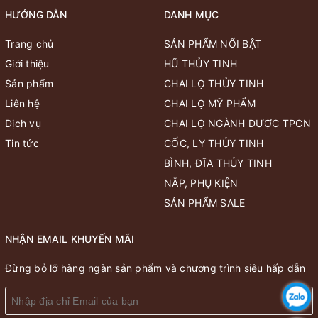
HƯỚNG DẪN
DANH MỤC
Trang chủ
SẢN PHẨM NỔI BẬT
Giới thiệu
HŨ THỦY TINH
Sản phẩm
CHAI LỌ THỦY TINH
Liên hệ
CHAI LỌ MỸ PHẨM
Dịch vụ
CHAI LỌ NGÀNH DƯỢC TPCN
Tin tức
CỐC, LY THỦY TINH
BÌNH, ĐĨA THỦY TINH
NẮP, PHỤ KIỆN
SẢN PHẨM SALE
NHẬN EMAIL KHUYẾN MÃI
Đừng bỏ lỡ hàng ngàn sản phẩm và chương trình siêu hấp dẫn