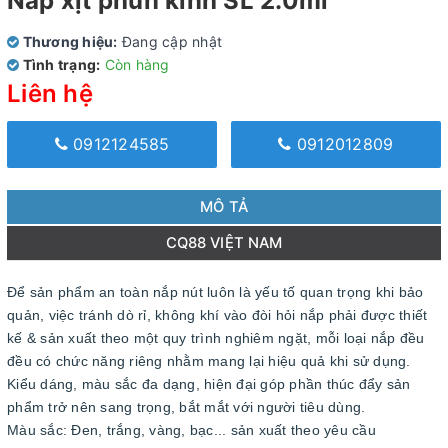
Nắp xịt phun kính SL 2.0ml
Thương hiệu:
Đang cập nhật
Tình trạng:
Còn hàng
Liên hệ
0912124585
0912012809
MÔ TẢ
CQ88 VIỆT NAM
Để sản phẩm an toàn nắp nút luôn là yếu tố quan trọng khi bảo
quản, việc tránh dò rỉ, không khí vào đòi hỏi nắp phải được thiết
kế & sản xuất theo một quy trình nghiêm ngặt, mỗi loại nắp đều
đều có chức năng riêng nhằm mang lại hiệu quả khi sử dụng.
Kiểu dáng, màu sắc đa dạng, hiện đại góp phần thúc đẩy sản
phẩm trở nên sang trọng, bắt mắt với người tiêu dùng.
Màu sắc: Đen, trắng, vàng, bạc... sản xuất theo yêu cầu