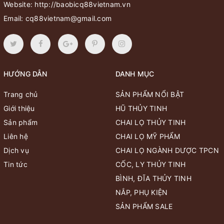
Website:
http://baobicq88vietnam.vn
Email:
cq88vietnam@gmail.com
HƯỚNG DẪN
DANH MỤC
Trang chủ
SẢN PHẨM NỔI BẬT
Giới thiệu
HŨ THỦY TINH
Sản phẩm
CHAI LỌ THỦY TINH
Liên hệ
CHAI LỌ MỸ PHẨM
Dịch vụ
CHAI LỌ NGÀNH DƯỢC TPCN
Tin tức
CỐC, LY THỦY TINH
BÌNH, ĐĨA THỦY TINH
NẮP, PHỤ KIỆN
SẢN PHẨM SALE