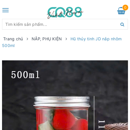
0
Toggle
navigation
Trang chủ
NẮP, PHỤ KIỆN
Hũ thủy tinh JD nắp nhôm
500ml