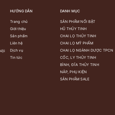
HƯỚNG DẪN
DANH MỤC
Trang chủ
SẢN PHẨM NỔI BẬT
Giới thiệu
HŨ THỦY TINH
Sản phẩm
CHAI LỌ THỦY TINH
Liên hệ
CHAI LỌ MỸ PHẨM
Dịch vụ
CHAI LỌ NGÀNH DƯỢC TPCN
Nội
Tin tức
CỐC, LY THỦY TINH
BÌNH, ĐĨA THỦY TINH
NẮP, PHỤ KIỆN
SẢN PHẨM SALE