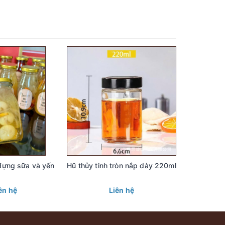
 đựng sữa và yến
Hũ thủy tinh tròn nắp dày 220ml
Chai thủy
ên hệ
Liên hệ