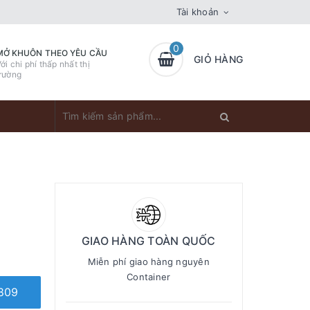
Tài khoản
0
MỞ KHUÔN THEO YÊU CẦU
GIỎ HÀNG
ới chi phí thấp nhất thị
rường
GIAO HÀNG TOÀN QUỐC
Miễn phí giao hàng nguyên
Container
809