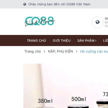
Chào mừng bạn đến với CQ88 Việt Nam
G
Mi
Co
TRANG CHỦ
GIỚI THIỆU
SẢN PHẨM
LI
Trang chủ
NẮP, PHỤ KIỆN
Hũ vuông các du