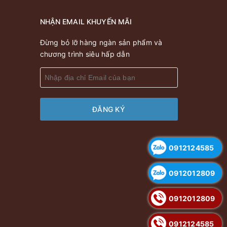
NHẬN EMAIL KHUYẾN MÃI
Đừng bỏ lỡ hàng ngàn sản phẩm và
chương trình siêu hấp dẫn
ĐĂNG KÝ
0912124585
0912012809
0912012809
0912124585