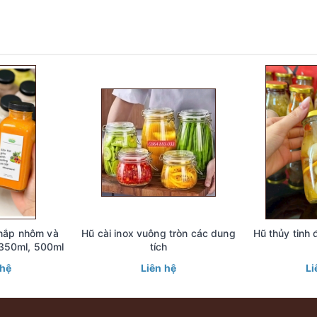
nắp nhôm và
Hũ cài inox vuông tròn các dung
Hũ thủy tinh
350ml, 500ml
tích
 hệ
Liên hệ
Li