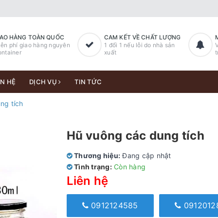
IAO HÀNG TOÀN QUỐC
CAM KẾT VỀ CHẤT LƯỢNG
ễn phí giao hàng nguyên
1 đổi 1 nếu lỗi do nhà sản
V
ntainer
xuất
t
ÊN HỆ
DỊCH VỤ
TIN TỨC
ng tích
Hũ vuông các dung tích
Thương hiệu:
Đang cập nhật
Tình trạng:
Còn hàng
Liên hệ
0912124585
0912012