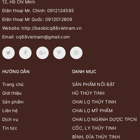
12, Hồ Chí Minh
Điện thoại Mr. Chinh:
0912124585
Điện thoại Mr Quốc:
0912012809
Website:
http://baobicq88vietnam.vn
Email:
cq88vietnam@gmail.com
HƯỚNG DẪN
DANH MỤC
Trang chủ
SẢN PHẨM NỔI BẬT
Giới thiệu
HŨ THỦY TINH
Sản phẩm
CHAI LỌ THỦY TINH
Liên hệ
CHAI LỌ MỸ PHẨM
Dịch vụ
CHAI LỌ NGÀNH DƯỢC TPCN
Tin tức
CỐC, LY THỦY TINH
BÌNH, ĐĨA THỦY TINH