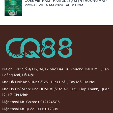
CQ88 VIETNAM THAM GIA SỰ KIỆN THƯƠNG MẠI -
PROPAK VIETNAM 2024 TẠI TP.HCM
Địa chỉ: VP: Số 9/172/34/17 phố Đại Từ, Phường Đại Kim, Quận
Hoàng Mai, Hà Nội
Kho Hà Nội: Kho HN: Số 251 Hữu Hoà , Tây Mỗ, Hà Nội
Kho Hồ Chí Minh: Kho HCM: 83/7 tổ 47, KP5, Hiệp Thành, Quận
12, Hồ Chí Minh
Điện thoại Mr. Chinh:
0912124585
Điện thoại Mr Quốc:
0912012809