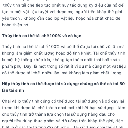
thủy tinh tái chế tiếp tục phát huy tác dụng kỳ diệu của nó để
tạo ra một vật liệu tuyệt vời được mọi người trên khắp thế giới
yêu thích . Không cần các lớp vật liệu hoặc hóa chất khác để
hoàn thiện nó.
Thủy tinh có thể tái chế 100% và vô hạn
Thủy tinh có thể tái chế 100% và có thể được tái chế vô tận mà
không làm giảm chất lượng hoặc độ tinh khiết. Tái chế thủy tinh
là một hệ thống khép kín, không tạo thêm chất thải hoặc sản
phẩm phụ. Đây là một trong số rất ít ví dụ mà cùng một vật liệu
có thể được tái chế nhiều lần mà không làm giảm chất lượng .
Hộp thủy tinh có thể được tái sử dụng: chúng có thể có tới 50
lần tái sinh
Chai và lọ thủy tinh cũng có thể được tái sử dụng và đổ đầy lại
trước khi được tái chế thành chai mới khi hết hạn sử dụng – làm
cho thủy tinh trở thành lựa chọn tái sử dụng hàng đầu cho
người tiêu dùng thực phẩm và đồ uống trên khắp thế giới, đặc
biệt là ở các thị trường địa phương . Tái sử dụng chai thủy tinh