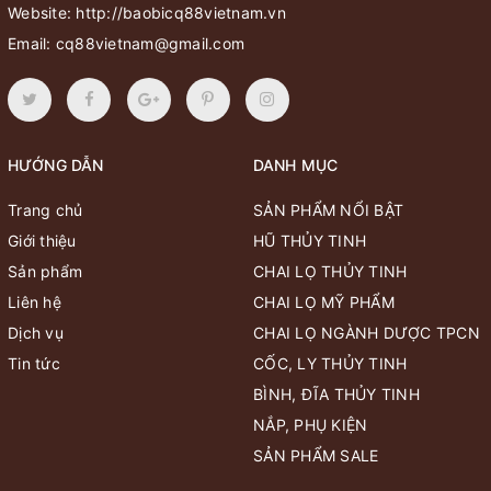
Website:
http://baobicq88vietnam.vn
Email:
cq88vietnam@gmail.com
HƯỚNG DẪN
DANH MỤC
Trang chủ
SẢN PHẨM NỔI BẬT
Giới thiệu
HŨ THỦY TINH
Sản phẩm
CHAI LỌ THỦY TINH
Liên hệ
CHAI LỌ MỸ PHẨM
Dịch vụ
CHAI LỌ NGÀNH DƯỢC TPCN
Tin tức
CỐC, LY THỦY TINH
BÌNH, ĐĨA THỦY TINH
NẮP, PHỤ KIỆN
SẢN PHẨM SALE