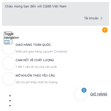
Chào mừng bạn đến với CQ88 Việt Nam
Tài khoản
0
Toggle
navigation
GIAO HÀNG TOÀN QUỐC
Miễn phí giao hàng nguyên Container
CAM KẾT VỀ CHẤT LƯỢNG
1 đổi 1 nếu lỗi do nhà sản xuất
MỞ KHUÔN THEO YÊU CẦU
Với chi phí thấp nhất thị trường
0
GIỎ HÀNG
TRANG CHỦ
GIỚI THIỆU
SẢN PHẨM