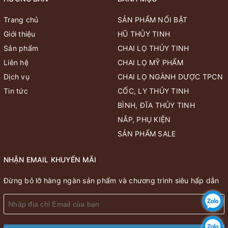
Trang chủ
SẢN PHẨM NỔI BẬT
Giới thiệu
HŨ THỦY TINH
Sản phẩm
CHAI LỌ THỦY TINH
Liên hệ
CHAI LỌ MỸ PHẨM
Dịch vụ
CHAI LỌ NGÀNH DƯỢC TPCN
Tin tức
CỐC, LY THỦY TINH
BÌNH, ĐĨA THỦY TINH
NẮP, PHỤ KIỆN
SẢN PHẨM SALE
NHẬN EMAIL KHUYẾN MÃI
Đừng bỏ lỡ hàng ngàn sản phẩm và chương trình siêu hấp dẫn