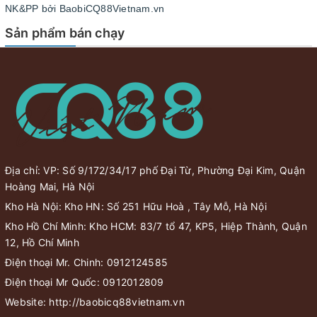
NK&PP bởi BaobiCQ88Vietnam.vn
Sản phẩm bán chạy
Địa chỉ: VP: Số 9/172/34/17 phố Đại Từ, Phường Đại Kim, Quận
Hoàng Mai, Hà Nội
Kho Hà Nội: Kho HN: Số 251 Hữu Hoà , Tây Mỗ, Hà Nội
Kho Hồ Chí Minh: Kho HCM: 83/7 tổ 47, KP5, Hiệp Thành, Quận
12, Hồ Chí Minh
Điện thoại Mr. Chinh:
0912124585
Điện thoại Mr Quốc:
0912012809
Website:
http://baobicq88vietnam.vn