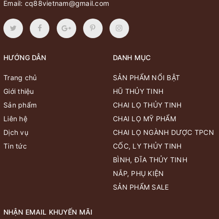
Email:
cq88vietnam@gmail.com
HƯỚNG DẪN
DANH MỤC
Trang chủ
SẢN PHẨM NỔI BẬT
Giới thiệu
HŨ THỦY TINH
Sản phẩm
CHAI LỌ THỦY TINH
Liên hệ
CHAI LỌ MỸ PHẨM
Dịch vụ
CHAI LỌ NGÀNH DƯỢC TPCN
Tin tức
CỐC, LY THỦY TINH
BÌNH, ĐĨA THỦY TINH
NẮP, PHỤ KIỆN
SẢN PHẨM SALE
NHẬN EMAIL KHUYẾN MÃI