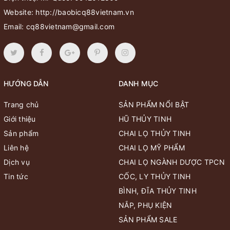
Website:
http://baobicq88vietnam.vn
Email:
cq88vietnam@gmail.com
HƯỚNG DẪN
DANH MỤC
Trang chủ
SẢN PHẨM NỔI BẬT
Giới thiệu
HŨ THỦY TINH
Sản phẩm
CHAI LỌ THỦY TINH
Liên hệ
CHAI LỌ MỸ PHẨM
Dịch vụ
CHAI LỌ NGÀNH DƯỢC TPCN
Tin tức
CỐC, LY THỦY TINH
BÌNH, ĐĨA THỦY TINH
NẮP, PHỤ KIỆN
SẢN PHẨM SALE