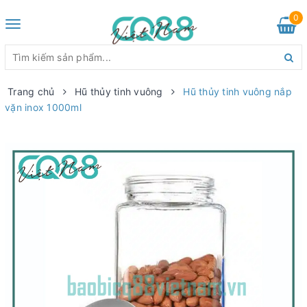
0
Toggle
navigation
Trang chủ
Hũ thủy tinh vuông
Hũ thủy tinh vuông nắp
vặn inox 1000ml