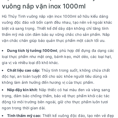
vuông nắp vặn inox 1000ml
Hũ Thủy Tinh vuông nắp vặn inox 1000ml sở hữu kiểu dáng
vuông độc đáo với bốn cạnh đều nhau, tạo nên vẻ ngoài khác
biệt và sang trọng. Thiết kế đế dày dặn không chỉ tăng tính
thẩm mỹ mà còn đảm bảo sự vững chắc cho sản phẩm. Nắp
vặn chắc chắn giúp bảo quản thực phẩm một cách tối ưu.
Dung tích lý tưởng:1000ml
, phù hợp để đựng đa dạng các
loại thực phẩm như mật ong, bánh kẹo, mứt dẻo, các loại hạt,
gia vị và nhiều loại đồ khô khác.
Chất liệu cao cấp:
Thủy tinh trong suốt, không chứa chất
độc hại, an toàn tuyệt đối cho sức khỏe người tiêu dùng và
không làm ảnh hưởng đến hương vị của thực phẩm.
Nắp đậy kín khít:
Nắp thiếc có hai màu đen và vàng sang
trọng, đảm bảo chống thấm, bảo vệ thực phẩm khỏi các tác
động từ môi trường bên ngoài, giữ cho thực phẩm luôn tươi
ngon trong thời gian dài.
Tính thẩm mỹ cao:
Thiết kế vuông độc đáo, tạo nên vẻ đẹp