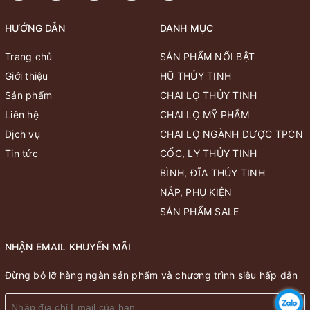
HƯỚNG DẪN
DANH MỤC
Trang chủ
SẢN PHẨM NỔI BẬT
Giới thiệu
HŨ THỦY TINH
Sản phẩm
CHAI LỌ THỦY TINH
Liên hệ
CHAI LỌ MỸ PHẨM
Dịch vụ
CHAI LỌ NGÀNH DƯỢC TPCN
Tin tức
CỐC, LY THỦY TINH
BÌNH, ĐĨA THỦY TINH
NẮP, PHỤ KIỆN
SẢN PHẨM SALE
NHẬN EMAIL KHUYẾN MÃI
Đừng bỏ lỡ hàng ngàn sản phẩm và chương trình siêu hấp dẫn