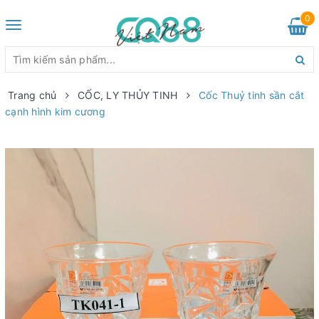
0
Toggle
navigation
Trang chủ
CỐC, LY THỦY TINH
Cốc Thuỷ tinh sần cắt
cạnh hình kim cương