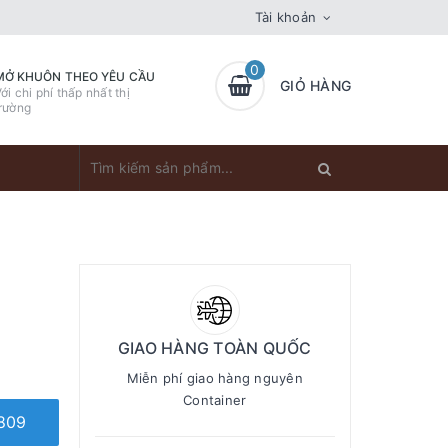
Tài khoản
0
MỞ KHUÔN THEO YÊU CẦU
GIỎ HÀNG
ới chi phí thấp nhất thị
rường
GIAO HÀNG TOÀN QUỐC
Miễn phí giao hàng nguyên
Container
809