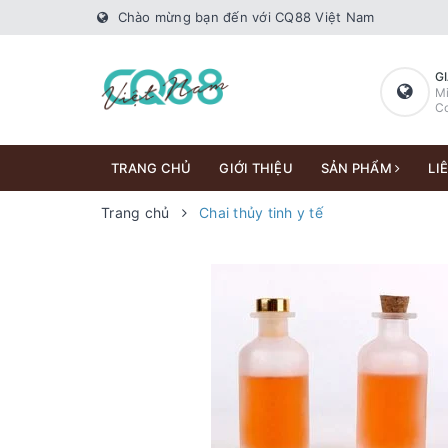
Chào mừng bạn đến với CQ88 Việt Nam
G
Mi
Co
TRANG CHỦ
GIỚI THIỆU
SẢN PHẨM
LI
Trang chủ
Chai thủy tinh y tế