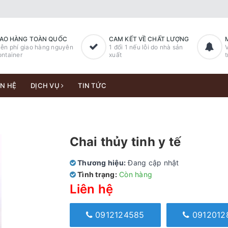
IAO HÀNG TOÀN QUỐC
CAM KẾT VỀ CHẤT LƯỢNG
ễn phí giao hàng nguyên
1 đổi 1 nếu lỗi do nhà sản
V
ntainer
xuất
t
ÊN HỆ
DỊCH VỤ
TIN TỨC
Chai thủy tinh y tế
Thương hiệu:
Đang cập nhật
Tình trạng:
Còn hàng
Liên hệ
0912124585
0912012