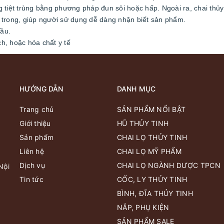
ng tiệt trùng bằng phương pháp đun sôi hoặc hấp. Ngoài ra, chai thủy
 trong, giúp người sử dụng dễ dàng nhận biết sản phẩm.
cầu.
h, hoặc hóa chất y tế
HƯỚNG DẪN
DANH MỤC
Trang chủ
SẢN PHẨM NỔI BẬT
Giới thiệu
HŨ THỦY TINH
Sản phẩm
CHAI LỌ THỦY TINH
Liên hệ
CHAI LỌ MỸ PHẨM
Dịch vụ
CHAI LỌ NGÀNH DƯỢC TPCN
Nội
Tin tức
CỐC, LY THỦY TINH
BÌNH, ĐĨA THỦY TINH
NẮP, PHỤ KIỆN
SẢN PHẨM SALE