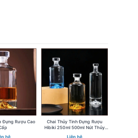
nh Đựng Rượu Cao
Chai Thủy Tinh Đựng Rượu
Chai Giọt
Cấp
Hibiki 250ml 500ml Nút Thủy
Mỏng 330
Tinh, Bình Thủy Tinh Đựng Rượu
Nước Khoá
ên hệ
Liên hệ