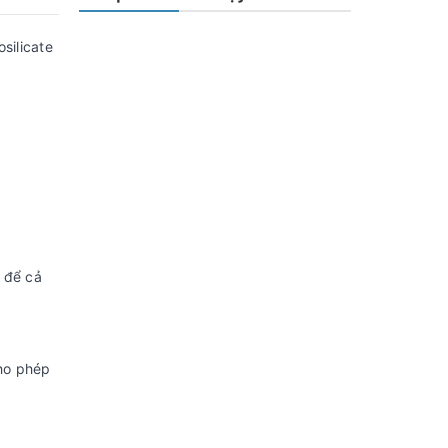
silicate
ể để cả
cho phép