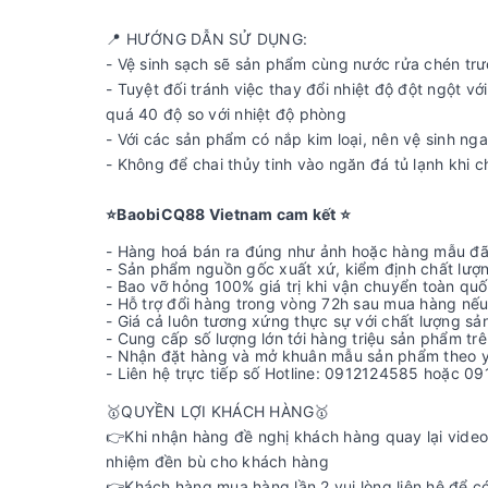
📍 HƯỚNG DẪN SỬ DỤNG:
- Vệ sinh sạch sẽ sản phẩm cùng nước rửa chén trư
- Tuyệt đối tránh việc thay đổi nhiệt độ đột ngột 
quá 40 độ so với nhiệt độ phòng
- Với các sản phẩm có nắp kim loại, nên vệ sinh nga
- Không để chai thủy tinh vào ngăn đá tủ lạnh khi 
⭐️BaobiCQ88 Vietnam cam kết ⭐️
- Hàng hoá bán ra đúng như ảnh hoặc hàng mẫu đã
- Sản phẩm nguồn gốc xuất xứ, kiểm định chất lượ
- Bao vỡ hỏng 100% giá trị khi vận chuyển toàn quố
- Hỗ trợ đổi hàng trong vòng 72h sau mua hàng nếu
- Giá cả luôn tương xứng thực sự với chất lượng s
- Cung cấp số lượng lớn tới hàng triệu sản phẩm t
- Nhận đặt hàng và mở khuân mẫu sản phẩm theo y
- Liên hệ trực tiếp số Hotline: 0912124585 hoặc 
🥇QUYỀN LỢI KHÁCH HÀNG🥇
👉Khi nhận hàng đề nghị khách hàng quay lại video
nhiệm đền bù cho khách hàng
👉Khách hàng mua hàng lần 2 vui lòng liên hệ để c