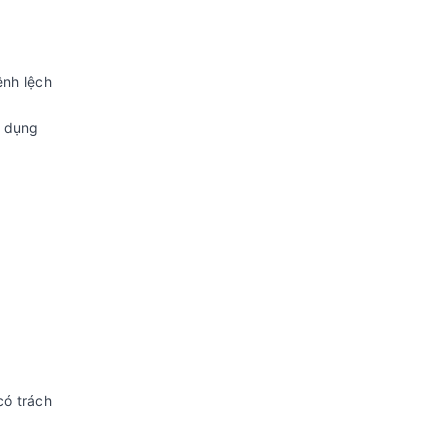
ênh lệch
ử dụng
có trách