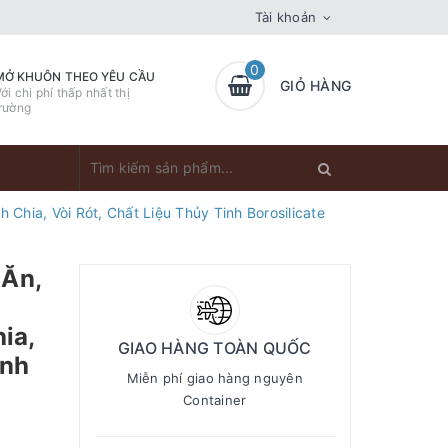
Tài khoản
0
MỞ KHUÔN THEO YÊU CẦU
GIỎ HÀNG
ới chi phí thấp nhất thị
rường
hia, Vòi Rót, Chất Liệu Thủy Tinh Borosilicate
 Ăn,
ia,
GIAO HÀNG TOÀN QUỐC
inh
Miễn phí giao hàng nguyên
Container