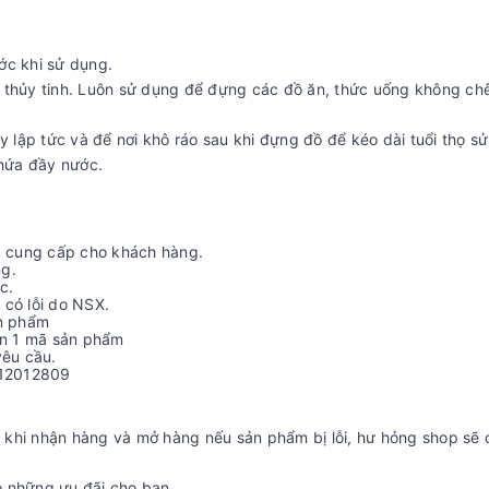
ớc khi sử dụng.
với thủy tinh. Luôn sử dụng để đựng các đồ ăn, thức uống không ch
y lập tức và để nơi khô ráo sau khi đựng đồ để kéo dài tuổi thọ s
chứa đầy nước.
 cung cấp cho khách hàng.
ng.
c.
 có lỗi do NSX.
ản phẩm
rên 1 mã sản phẩm
êu cầu.
0912012809
 khi nhận hàng và mở hàng nếu sản phẩm bị lỗi, hư hỏng shop sẽ 
ó những ưu đãi cho bạn