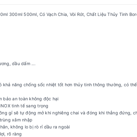
l 300ml 500ml, Có Vạch Chia, Vòi Rót, Chất Liệu Thủy Tinh Boro
ơng, dầu dấm ...
có khả năng chống sốc nhiệt tốt hơn thủy tinh thông thường, có th
đảm bảo an toàn không độc hại
 INOX tinh tế sang trọng
không gỉ sẽ tự động mở khi nghiêng chai và đóng khi thẳng đứng, 
 trùng xâm nhập
ắn, không lo bị rò rỉ dầu ra ngoài
ợi, rõ ràng