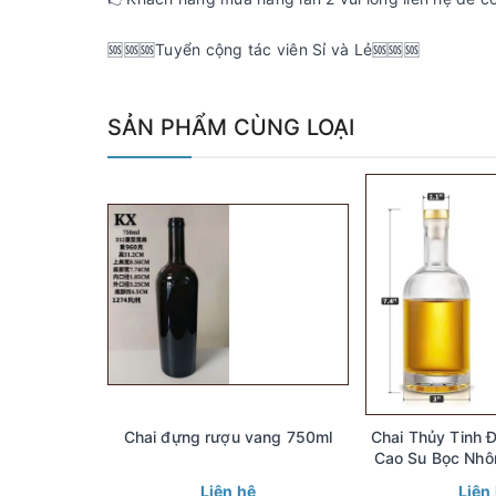
️️️️️️️️️️️️️️️🆘🆘🆘Tuyển cộng tác viên Sỉ và Lẻ🆘🆘🆘
SẢN PHẨM CÙNG LOẠI
Chai đựng rượu vang 750ml
Chai Thủy Tinh Đựng Rượu Nút
Cao Su Bọc Nhô
Tích 100ml 200m
Liên hệ
Liên