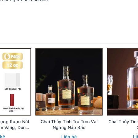
Chai Thủy Tinh Trụ Tròn Vai
Chai Thủy Ti
m Vàng, Dung
Ngang Nắp Bấc
l 375ml 500ml
 hệ
Liên hệ
Li