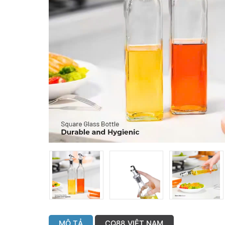
MÔ TẢ
CQ88 VIỆT NAM