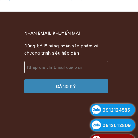
Ngoại
NHẬN EMAIL KHUYẾN MÃI
Đừng bỏ lỡ hàng ngàn sản phẩm và
chương trình siêu hấp dẫn
ĐĂNG KÝ
0912124585
0912012809