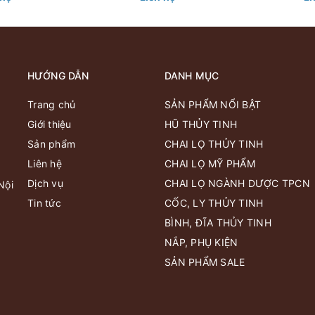
000ml
HƯỚNG DẪN
DANH MỤC
Trang chủ
SẢN PHẨM NỔI BẬT
Giới thiệu
HŨ THỦY TINH
Sản phẩm
CHAI LỌ THỦY TINH
Liên hệ
CHAI LỌ MỸ PHẨM
Dịch vụ
CHAI LỌ NGÀNH DƯỢC TPCN
Nội
Tin tức
CỐC, LY THỦY TINH
BÌNH, ĐĨA THỦY TINH
NẮP, PHỤ KIỆN
SẢN PHẨM SALE