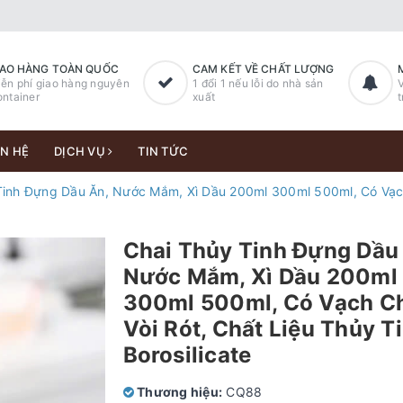
IAO HÀNG TOÀN QUỐC
CAM KẾT VỀ CHẤT LƯỢNG
ễn phí giao hàng nguyên
1 đổi 1 nếu lỗi do nhà sản
V
ntainer
xuất
t
ÊN HỆ
DỊCH VỤ
TIN TỨC
inh Đựng Dầu Ăn, Nước Mắm, Xì Dầu 200ml 300ml 500ml, Có Vạch C
Chai Thủy Tinh Đựng Dầu
Nước Mắm, Xì Dầu 200ml
300ml 500ml, Có Vạch Ch
Vòi Rót, Chất Liệu Thủy T
Borosilicate
Thương hiệu:
CQ88