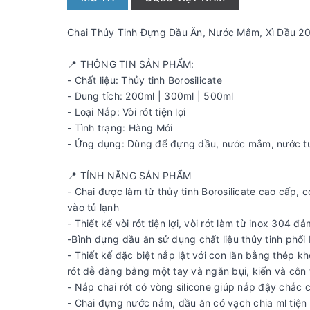
Chai Thủy Tinh Đựng Dầu Ăn, Nước Mắm, Xì Dầu 200m
📍 THÔNG TIN SẢN PHẨM:
- Chất liệu: Thủy tinh Borosilicate
- Dung tích: 200ml | 300ml | 500ml
- Loại Nắp: Vòi rót tiện lợi
- Tình trạng: Hàng Mới
- Ứng dụng: Dùng để đựng dầu, nước mắm, nước tư
📍 TÍNH NĂNG SẢN PHẨM
- Chai được làm từ thủy tinh Borosilicate cao cấp, 
vào tủ lạnh
- Thiết kế vòi rót tiện lợi, vòi rót làm từ inox 304 
-Bình đựng dầu ăn sử dụng chất liệu thủy tinh phối
- Thiết kế đặc biệt nắp lật với con lăn bằng thép 
rót dễ dàng bằng một tay và ngăn bụi, kiến và côn
- Nắp chai rót có vòng silicone giúp nắp đậy chắc ch
- Chai đựng nước nắm, dầu ăn có vạch chia ml tiện l