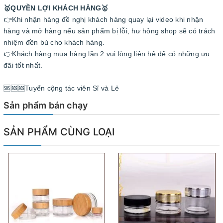
🥇QUYỀN LỢI KHÁCH HÀNG🥇
👉Khi nhận hàng đề nghị khách hàng quay lại video khi nhận
hàng và mở hàng nếu sản phẩm bị lỗi, hư hỏng shop sẽ có trách
nhiệm đền bù cho khách hàng.
👉Khách hàng mua hàng lần 2 vui lòng liên hệ để có những ưu
đãi tốt nhất.
️️️️️️️️️️️️️️️🆘🆘🆘Tuyển cộng tác viên Sỉ và Lẻ
Sản phẩm bán chạy
SẢN PHẨM CÙNG LOẠI