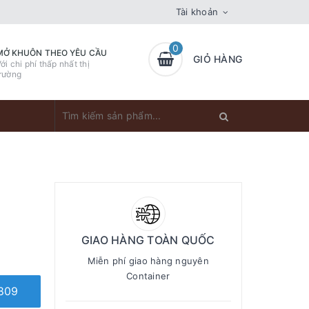
Tài khoản
0
MỞ KHUÔN THEO YÊU CẦU
GIỎ HÀNG
ới chi phí thấp nhất thị
rường
GIAO HÀNG TOÀN QUỐC
Miễn phí giao hàng nguyên
Container
809