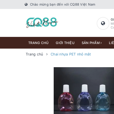
Chào mừng bạn đến với CQ88 Việt Nam
G
Mi
Co
TRANG CHỦ
GIỚI THIỆU
SẢN PHẨM
LI
Trang chủ
Chai nhựa PET nhỏ mắt