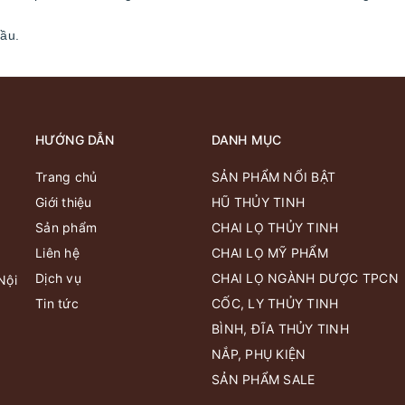
cầu.
HƯỚNG DẪN
DANH MỤC
Trang chủ
SẢN PHẨM NỔI BẬT
Giới thiệu
HŨ THỦY TINH
Sản phẩm
CHAI LỌ THỦY TINH
Liên hệ
CHAI LỌ MỸ PHẨM
Dịch vụ
CHAI LỌ NGÀNH DƯỢC TPCN
Nội
Tin tức
CỐC, LY THỦY TINH
BÌNH, ĐĨA THỦY TINH
NẮP, PHỤ KIỆN
SẢN PHẨM SALE