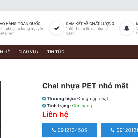
IAO HÀNG TOÀN QUỐC
CAM KẾT VỀ CHẤT LƯỢNG
ễn phí giao hàng nguyên
1 đổi 1 nếu lỗi do nhà sản
V
ntainer
xuất
t
ÊN HỆ
DỊCH VỤ
TIN TỨC
Chai nhựa PET nhỏ mắt
Thương hiệu:
Đang cập nhật
Tình trạng:
Còn hàng
Liên hệ
0912124585
0912012